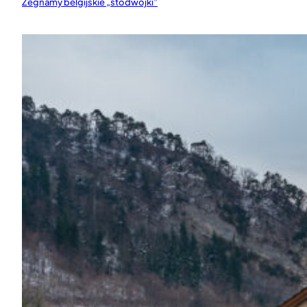
Żegnamy belgijskie „stodwójki”