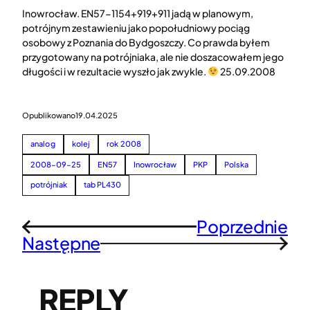
Inowrocław. EN57-1154+919+911 jadą w planowym,
potrójnym zestawieniu jako popołudniowy pociąg
osobowy z Poznania do Bydgoszczy. Co prawda byłem
przygotowany na potrójniaka, ale nie doszacowałem jego
długości i w rezultacie wyszło jak zwykle.
25.09.2008
Opublikowano
19.04.2025
analog
kolej
rok 2008
2008-09-25
EN57
Inowrocław
PKP
Polska
potrójniak
tab PL430
Poprzednie
←
Następne
→
REPLY