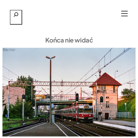
Przejdź
Szukaj
do
treści
Końca nie widać