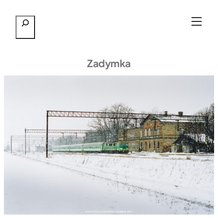
Przejdź
Szukaj
do
treści
Zadymka