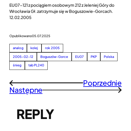
EU07-121 z pociągiem osobowym 212 z Jeleniej Góry do
Wrocławia Gł. zatrzymuje się w Boguszowie-Gorcach.
12.02.2005
Opublikowano
05.07.2025
analog
kolej
rok 2005
2005-02-12
Boguszów-Gorce
EU07
PKP
Polska
śnieg
tab PL240
Poprzednie
←
Następne
→
REPLY