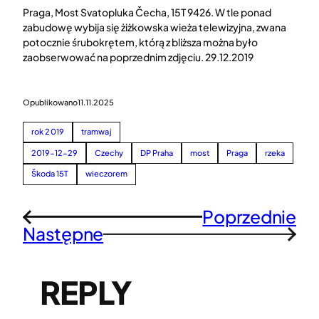
Praga, Most Svatopluka Čecha, 15T 9426. W tle ponad
zabudowę wybija się żiżkowska wieża telewizyjna, zwana
potocznie śrubokrętem, którą z bliższa można było
zaobserwować na poprzednim zdjęciu. 29.12.2019
Opublikowano
11.11.2025
rok 2019
tramwaj
2019-12-29
Czechy
DP Praha
most
Praga
rzeka
Škoda 15T
wieczorem
Poprzednie
←
Następne
→
REPLY