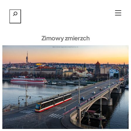
Przejdź
Szukaj
do
treści
Zimowy zmierzch