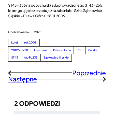
ST43-336 na popychu składu prowadzonego ST43-255,
którego ujęcie z przodu już tu zaistniało. Szlak Ząbkowice
Śląskie – Piława Górna, 28.11.2009
Opublikowano
21.11.2025
kolej
rok 2009
2009-11-28
końcówki
Piława Górna
PKP
Polska
ST43
tab PL235
Ząbkowice Śląskie
Poprzednie
←
Następne
→
2 ODPOWIEDZI