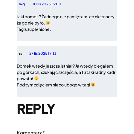
wg
30 lis 2025 15:00
Jaki domek? Żadnego nie pamiętam, co nie znaczy,
że go nie było.
Tagi uzupełnione.
rs
27 lis 2025 19:13
Domek wtedy jeszcze istniał? Ja wtedy biegałem
po górkach, szukająć szczęścia, a tu taki ładny kadr
powstał
Pod tym zdjęciem nieco ubogo w tagi
REPLY
Komentarz
*