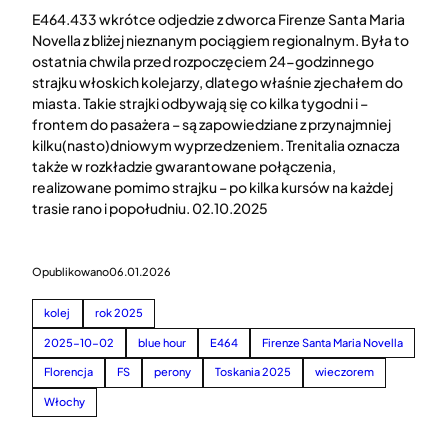
E464.433 wkrótce odjedzie z dworca Firenze Santa Maria
Novella z bliżej nieznanym pociągiem regionalnym. Była to
ostatnia chwila przed rozpoczęciem 24-godzinnego
strajku włoskich kolejarzy, dlatego właśnie zjechałem do
miasta. Takie strajki odbywają się co kilka tygodni i –
frontem do pasażera – są zapowiedziane z przynajmniej
kilku(nasto)dniowym wyprzedzeniem. Trenitalia oznacza
także w rozkładzie gwarantowane połączenia,
realizowane pomimo strajku – po kilka kursów na każdej
trasie rano i popołudniu. 02.10.2025
Opublikowano
06.01.2026
kolej
rok 2025
2025-10-02
blue hour
E464
Firenze Santa Maria Novella
Florencja
FS
perony
Toskania 2025
wieczorem
Włochy