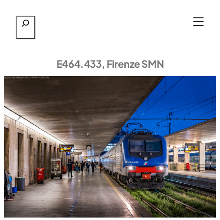
Przejdź
Szukaj
do
treści
E464.433, Firenze SMN