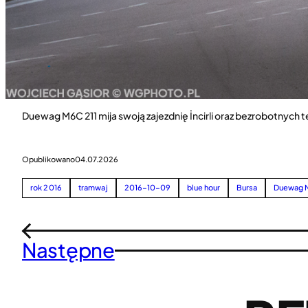
Duewag M6C 211 mija swoją zajezdnię İncirli oraz bezrobotnych
Opublikowano
04.07.2026
rok 2016
tramwaj
2016-10-09
blue hour
Bursa
Duewag 
←
Następne