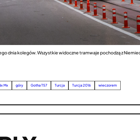
 tego dnia kolegów. Wszystkie widoczne tramwaje pochodzą z Niemiec
Nx Mx
góry
Gotha T57
Turcja
Turcja 2016
wieczorem