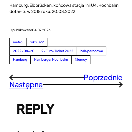
Hamburg, Elbbrücken, końcowa stacja linii U4. Hochbahn
dotarł tu w 2018 roku. 20.08.2022
Opublikowano
04.07.2026
metro
rok 2022
2022-08-20
9-Euro-Ticket 2022
hala peronowa
Hamburg
Hamburger Hochbahn
Niemcy
Poprzednie
←
Następne
→
REPLY