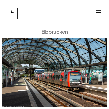
Przejdź
Szukaj
do
treści
Elbbrücken