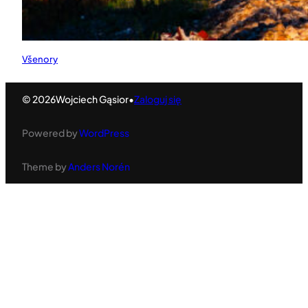
Všenory
© 2026
Wojciech Gąsior
•
Zaloguj się
Powered by
WordPress
Theme by
Anders Norén