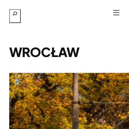
Przejdź
Szukaj
do
treści
WROCŁAW