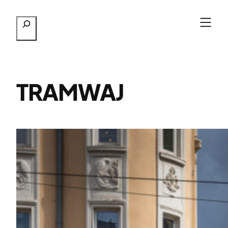
Przejdź
Szukaj
do
treści
TRAMWAJ