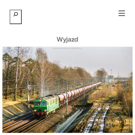
Przejdź
Szukaj
do
treści
Wyjazd