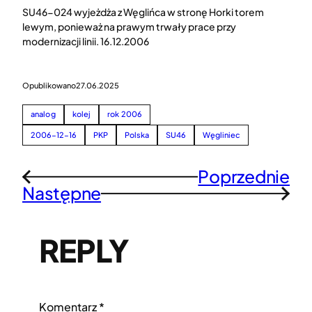
SU46-024 wyjeżdża z Węglińca w stronę Horki torem
lewym, ponieważ na prawym trwały prace przy
modernizacji linii. 16.12.2006
Opublikowano
27.06.2025
analog
kolej
rok 2006
2006-12-16
PKP
Polska
SU46
Węgliniec
Poprzednie
←
Następne
→
REPLY
Komentarz
*