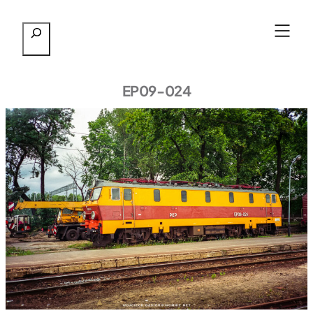
Przejdź
Szukaj
do
treści
EP09-024