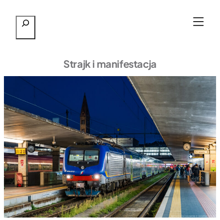
Przejdź
Szukaj
do
treści
Strajk i manifestacja