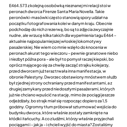
E464.573 z kolejną osobówką nieznanej mi relacji stoi w
peronach dworca Firenze Santa Maria Novella. Takie
peronówki-masówki często stanowią spory udział na
początku fotografowania kolei w danym kraju. Obecnie
podchodzę do nich z rezerwą, bo są to zdjęcia zwyczajnie
nudne, ale wrzucę kilka takich dla wypełnienia tagu E464 –
aktualnie najpopularniejszej włoskiej lokomotywy
pasażerskiej. Nie wiem co mnie wzięło do knocenia w
peronach akurat tego wieczoru – pewnie granatowe niebo
i niezbyt późna pora – ale był to pomysł raczej kiepski, bo
oprócz mającego się za chwilę zacząć strajku kolejarzy,
przed dworcem już teraz trwała inna manifestacja, w
obronie Palestyny. Dworzec obstawiony mnóstwem służb
był z jednej strony ochraniany przed manifestantami, a z
drugiej zamykany przed niedoszłymi pasażerami, których
już nie chciano wpuścić na stację, mimo że pociągi jeszcze
odjeżdżały, bo strajk miał się rozpocząc dopiero za 1,5
godziny. Ogromny tłum próbował szturmować wejścia do
budynku dworca, które właśnie zostały zamknięte na
kłódki i łańcuchy. A co z ludźmi, którzy właśnie przyjechali
pociągami i – jak ja – i chcieli wyjść do miasta? Zostaliśmy