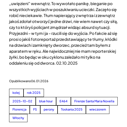
„uwięzieni” wewnątrz. To wywołało panikę, bieganie po
wszystkich wyjściach w poszukiwaniu ucieczki. Zaczęło się
robić nieciekawie. Tłum napierający z wnętrza i z zewnątrz
jakoś zdołał otworzyć jedne drzwi, nie wiem nawet czy siłą,
czy to któryś policjant zmądrzał widząc absurd sytuacji.
Przyjezdni – w tym i ja – rzucili się do wyjścia. Po fakcie aż się
prosi o jakiś fotoreportaż przedstawiający te tłumy, kłódki
na drzwiach i zamknięty dworzec, przecież tam byłem z
aparatem w ręku. Ale najwidoczniej nie mam reporterskiej
żyłki, bo będąc w oku cyklonu zależało mi tylko na
oddaleniu się od dworca. 02.10.2025
Opublikowano
06.01.2026
kolej
rok 2025
2025-10-02
blue hour
E464
Firenze Santa Maria Novella
Florencja
FS
perony
Toskania 2025
wieczorem
Włochy