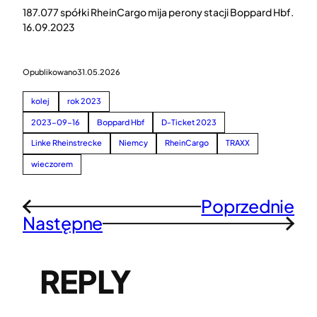
187.077 spółki RheinCargo mija perony stacji Boppard Hbf.
16.09.2023
Opublikowano
31.05.2026
kolej
rok 2023
2023-09-16
Boppard Hbf
D-Ticket 2023
Linke Rheinstrecke
Niemcy
RheinCargo
TRAXX
wieczorem
Poprzednie
←
Następne
→
REPLY