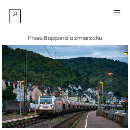
Przejdź
Szukaj
do
treści
Przez Boppard o zmierzchu