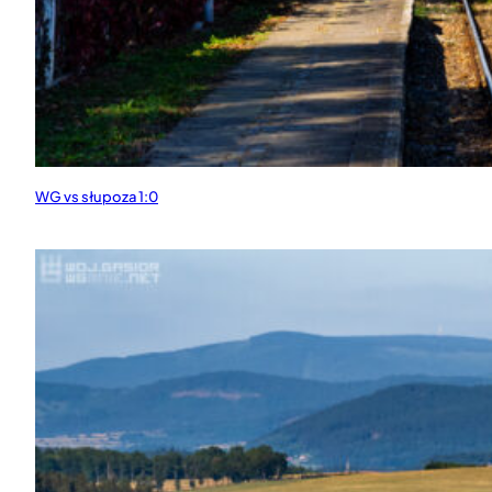
WG vs słupoza 1:0