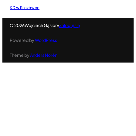
KD w Raszówce
© 2026
Wojciech Gąsior
•
Zaloguj się
Powered by
WordPress
Theme by
Anders Norén