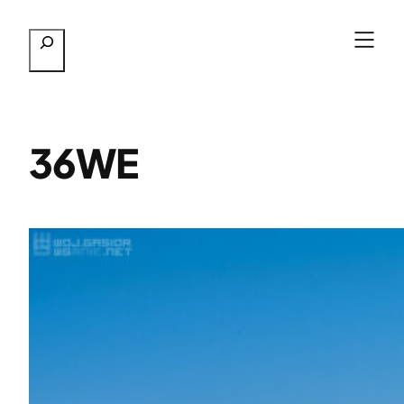
Przejdź
Szukaj
do
treści
36WE