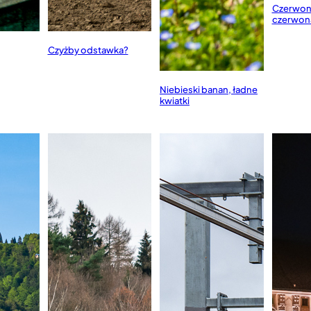
Czerwona 
czerwon
Czyżby odstawka?
Niebieski banan, ładne
kwiatki