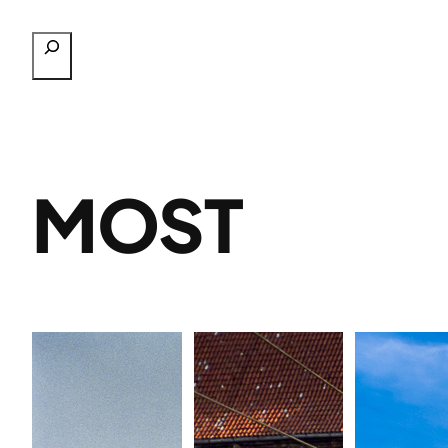
Przejdź
Szukaj
do
treści
MOST