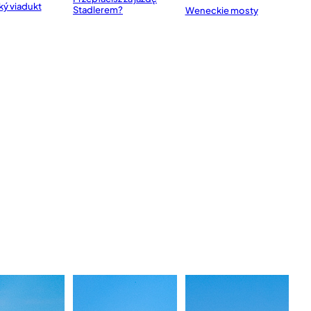
ký viadukt
Stadlerem?
Weneckie mosty