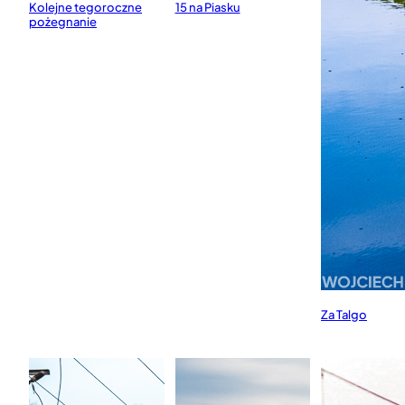
Kolejne tegoroczne
15 na Piasku
pożegnanie
Za Talgo