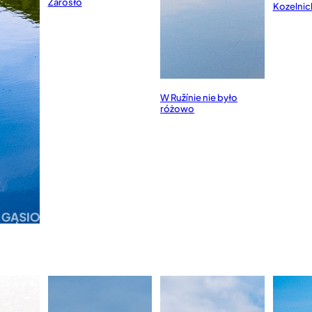
Zarosło
Kozelnic
W Ružínie nie było
różowo