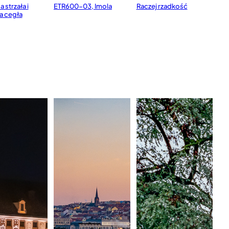
strzała i
ETR600-03, Imola
Raczej rzadkość
a cegła