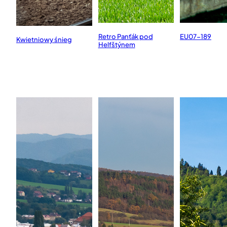
EU07-189
Retro Panťák pod
Kwietniowy śnieg
Helfštýnem