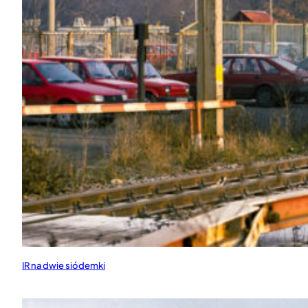
IR na dwie siódemki