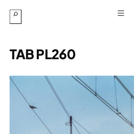
Przejdź
Szukaj
do
treści
TAB PL260