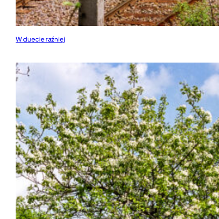
W duecie raźniej