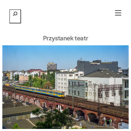
Przejdź
Szukaj
do
treści
Przystanek teatr