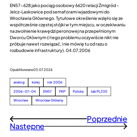
EN57-628 jako pociąg osobowy 6620 relacji Żmigród –
Jelcz-Laskowice pod semaforami wjazdowymi do
Wrocławia Głównego. Tytułowe określenie wzięło się ze
współcześnie częstej stójki w tym miejscu, w oczekiwaniu
na zwolnienie krawędzi peronowej na przepełnionym
Dworcu Głównym (i tego problemu oczywiście nikt nie
próbuje nawet rozwiązać, i nie mówię tu od razu o
rozbudowie infrastruktury). 04.07.2006
Opublikowano
03.07.2026
analog
kolej
rok 2006
2006-07-04
EN57
PKP
Polska
tab PL330
Wrocław
Wrocław Główny
Poprzednie
←
Następne
→