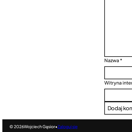
Nazwa
*
Witryna int
© 2026
Wojciech Gąsior
•
Zaloguj się