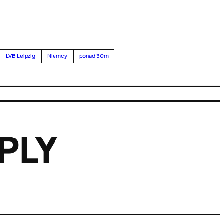
LVB Leipzig
Niemcy
ponad 30m
PLY