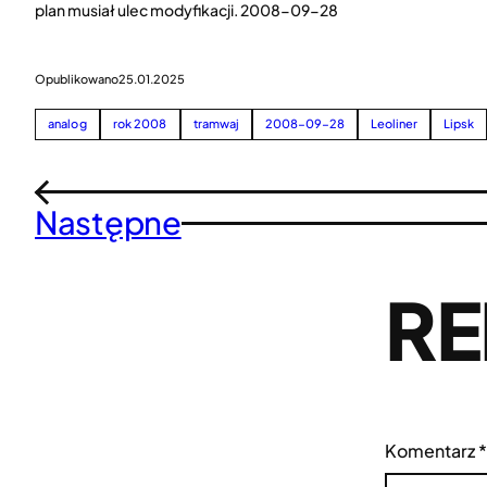
plan musiał ulec modyfikacji. 2008-09-28
Opublikowano
25.01.2025
analog
rok 2008
tramwaj
2008-09-28
Leoliner
Lipsk
←
Następne
RE
Komentarz
*