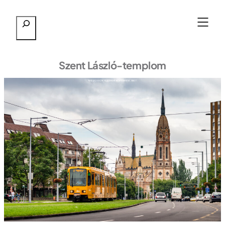
Przejdź
Szukaj
do
treści
Szent László-templom