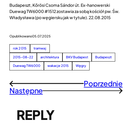
Budapeszt, Kőrösi Csoma Sándor út. Ex-hanowerski
Duewag TW6000 #1512 zostawia za sobą kościół pw. Św.
Władysława (po węgiersku jak w tytule). 22.08.2015
Opublikowano
05.07.2025
rok 2015
tramwaj
2015-08-22
architektura
BKV Budapest
Budapeszt
Duewag TW6000
wakacje 2015
Węgry
Poprzednie
←
Następne
→
REPLY