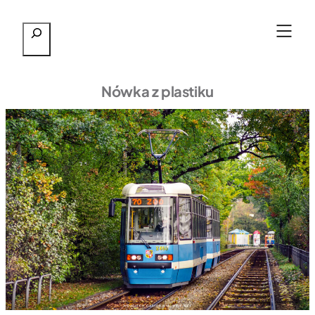
Przejdź
Szukaj
do
treści
Nówka z plastiku