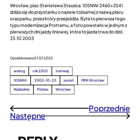
Wrocław, plac Stanisława Staszica. 105NWr 2460+2541
zbliża się do przystanku o nazwie tożsamej z nazwą placu
oraz parku, przez który przejeżdża. Była to pierwsza tego
typu modernizacja Protramu, a foto powstało w jednym z
pierwszych dni jazdy liniowej, która to jazda trwa do dziś.
23.10.2003
Opublikowano
27.07.2025
analog
rok 2003
tramwaj
105NWr
2003-10-23
jesień
MPK Wrocław
Nadodrze
Polska
Wrocław
Poprzednie
←
Następne
→