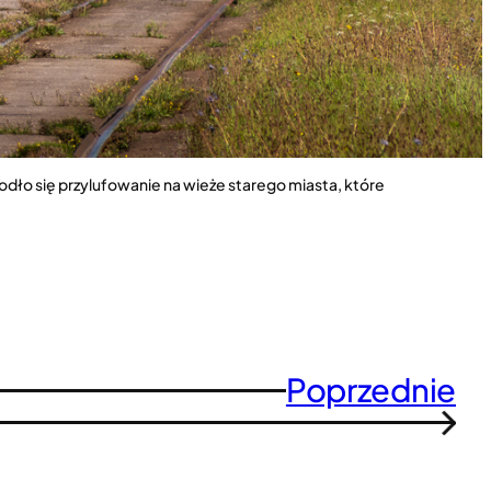
dło się przylufowanie na wieże starego miasta, które
Poprzednie
→