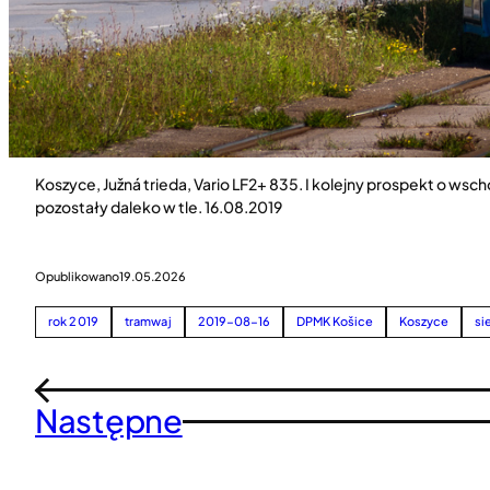
Koszyce, Južná trieda, Vario LF2+ 835. I kolejny prospekt o w
pozostały daleko w tle. 16.08.2019
Opublikowano
19.05.2026
rok 2019
tramwaj
2019-08-16
DPMK Košice
Koszyce
si
←
Następne