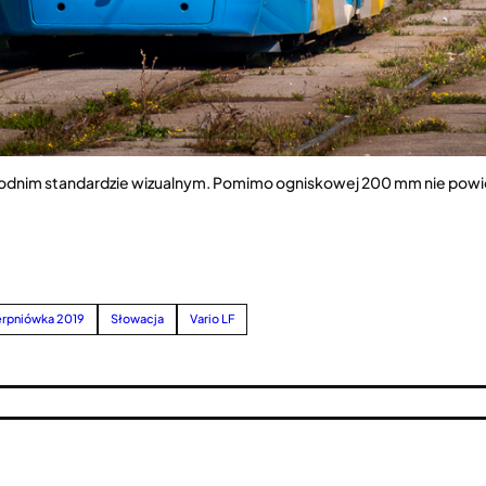
schodnim standardzie wizualnym. Pomimo ogniskowej 200 mm nie powio
erpniówka 2019
Słowacja
Vario LF